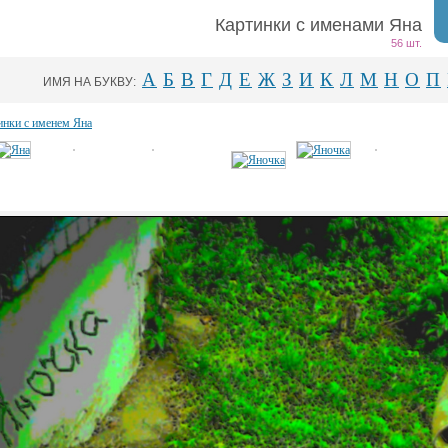
Картинки с именами Яна
56 шт.
А
Б
В
Г
Д
Е
Ж
З
И
К
Л
М
Н
О
П
ИМЯ НА БУКВУ:
инки с именем Яна