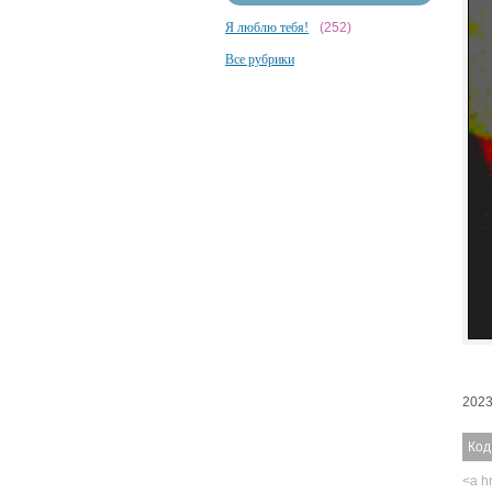
Я люблю тебя!
(252)
Все рубрики
2023
Код
<a hr