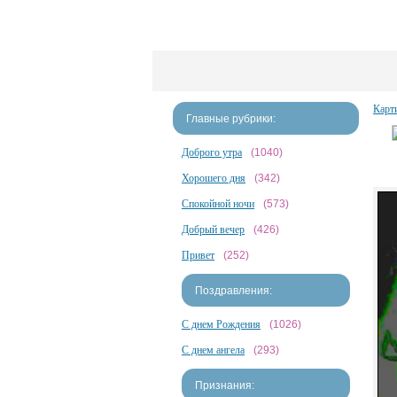
Карт
Главные рубрики:
Доброго утра
(1040)
Хорошего дня
(342)
Спокойной ночи
(573)
Добрый вечер
(426)
Привет
(252)
Поздравления:
С днем Рождения
(1026)
С днем ангела
(293)
Признания: