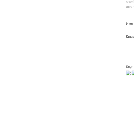
src=
имен
Имя 
Комм
Код: