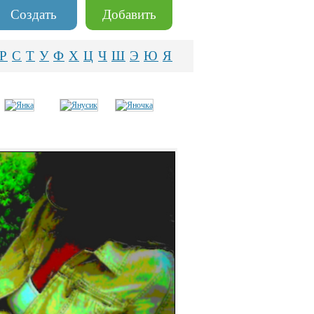
Создать
Добавить
Р
С
Т
У
Ф
Х
Ц
Ч
Ш
Э
Ю
Я