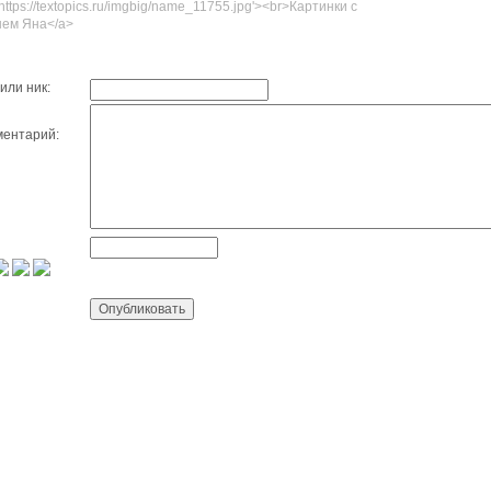
'https://textopics.ru/imgbig/name_11755.jpg'><br>Картинки с
ем Яна</a>
или ник:
ентарий: