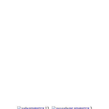
нравится
13
не нравится
3