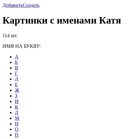
Добавить
Создать
Картинки с именами Катя
114 шт.
ИМЯ НА БУКВУ:
А
Б
В
Г
Д
Е
Ж
З
И
К
Л
М
Н
О
П