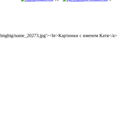
ics.ru/imgbig/name_20273.jpg'><br>Картинки с именем Катя</a>