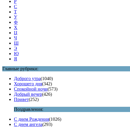
Р
С
Т
У
Ф
Х
Ц
Ч
Ш
Э
Ю
Я
Главные рубрики:
Доброго утра
(1040)
Хорошего дня
(342)
Спокойной ночи
(573)
Добрый вечер
(426)
Привет
(252)
Поздравления:
С днем Рождения
(1026)
С днем ангела
(293)