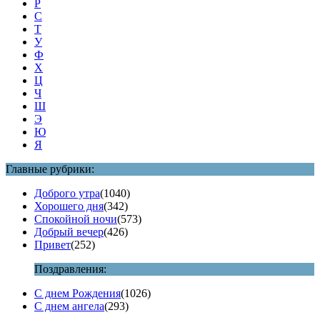
Р
С
Т
У
Ф
Х
Ц
Ч
Ш
Э
Ю
Я
Главные рубрики:
Доброго утра
(1040)
Хорошего дня
(342)
Спокойной ночи
(573)
Добрый вечер
(426)
Привет
(252)
Поздравления:
С днем Рождения
(1026)
С днем ангела
(293)