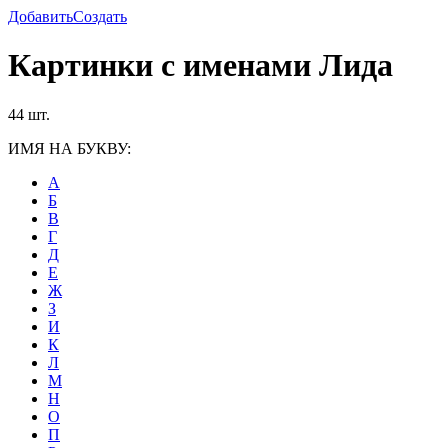
Добавить
Создать
Картинки с именами Лида
44 шт.
ИМЯ НА БУКВУ:
А
Б
В
Г
Д
Е
Ж
З
И
К
Л
М
Н
О
П