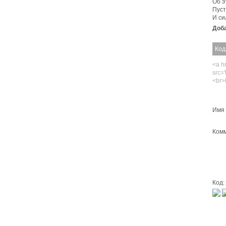
Об э
Пуст
И си
Доба
Код
<a hr
src='
<br>
Имя 
Комм
Код: