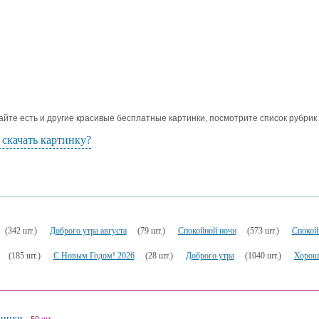
айте есть и другие красивые бесплатные картинки, посмотрите список рубрик
 скачать картинку?
(342 шт.)
Доброго утра августа
(79 шт.)
Спокойной ночи
(573 шт.)
Спокой
(185 шт.)
С Новым Годом! 2026
(28 шт.)
Доброго утра
(1040 шт.)
Хороше
винки