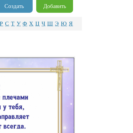
Создать
Добавить
Р
С
Т
У
Ф
Х
Ц
Ч
Ш
Э
Ю
Я