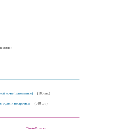
 в меню.
ной ночи (прикольные)
(186 шт.)
го дня и настроения
(518 шт.)
TextoPics.ru