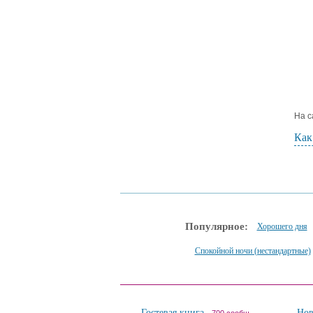
На с
Как
Популярное:
Хорошего дня
Спокойной ночи (нестандартные)
Гостевая книга
Но