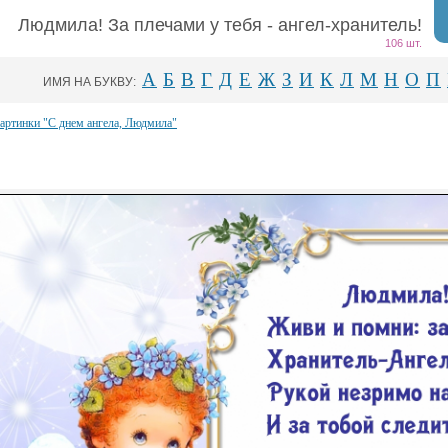
Людмила! За плечами у тебя - ангел-хранитель!
106 шт.
А
Б
В
Г
Д
Е
Ж
З
И
К
Л
М
Н
О
П
ИМЯ НА БУКВУ:
картинки "С днем ангела, Людмила"