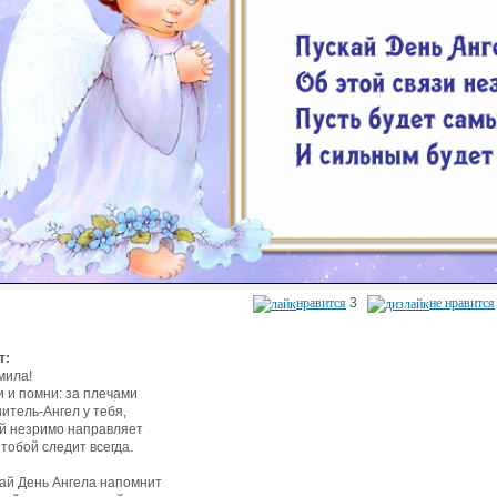
нравится
3
не нравится
т:
мила!
 и помни: за плечами
итель-Ангел у тебя,
й незримо направляет
 тобой следит всегда.
ай День Ангела напомнит