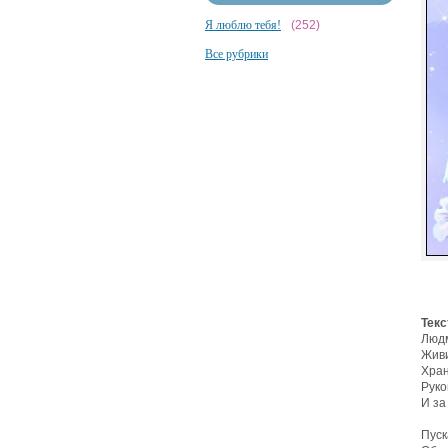
Я люблю тебя!
(252)
Все рубрики
Текс
Люд
Живи
Хран
Руко
И за
Пуск