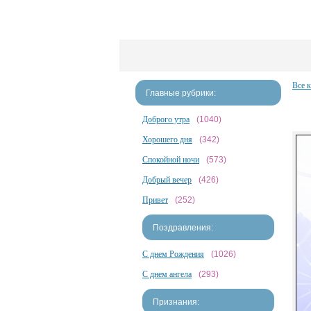
Все 
Главные рубрики:
Доброго утра
(1040)
Хорошего дня
(342)
Спокойной ночи
(573)
Добрый вечер
(426)
Привет
(252)
Поздравления:
С днем Рождения
(1026)
С днем ангела
(293)
Признания: