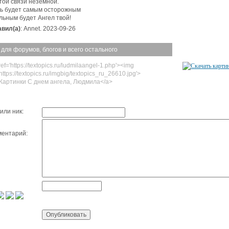
той связи неземной.
ь будет самым осторожным
льным будет Ангел твой!
вил(а)
: Annet. 2023-09-26
 для форумов, блогов и всего остального
ef='https://textopics.ru/ludmilaangel-1.php'><img
https://textopics.ru/imgbig/textopics_ru_26610.jpg'>
Картинки С днем ангела, Людмила</a>
или ник:
ентарий: