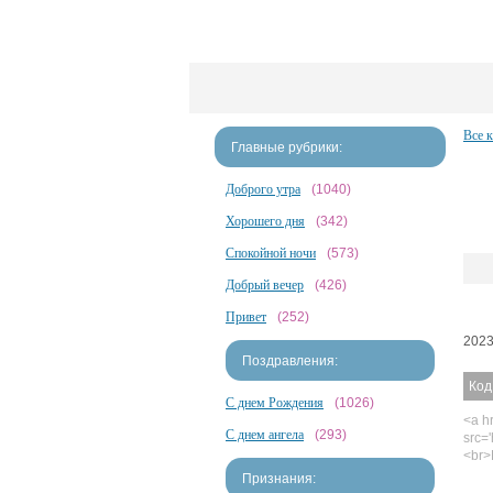
Все 
Главные рубрики:
Доброго утра
(1040)
Хорошего дня
(342)
Спокойной ночи
(573)
Добрый вечер
(426)
Привет
(252)
2023
Поздравления:
Код
С днем Рождения
(1026)
<a hr
С днем ангела
(293)
src='
<br>
Признания: