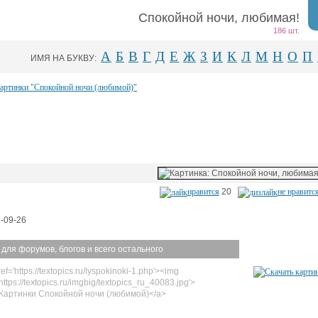
Спокойной ночи, любимая!
186 шт.
А
Б
В
Г
Д
Е
Ж
З
И
К
Л
М
Н
О
П
ИМЯ НА БУКВУ:
картинки "Спокойной ночи (любимой)"
нравится
20
не нравитс
-09-26
 для форумов, блогов и всего остального
ef='https://textopics.ru/lyspokinoki-1.php'><img
https://textopics.ru/imgbig/textopics_ru_40083.jpg'>
Картинки Спокойной ночи (любимой)</a>