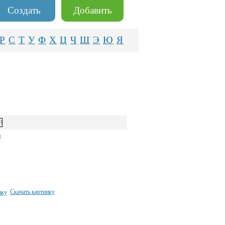
Создать
Добавить
Р
С
Т
У
Ф
Х
Ц
Ч
Ш
Э
Ю
Я
я
Скачать картинку