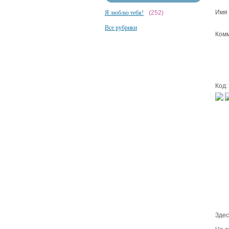
Имя 
Я люблю тебя!
(252)
Все рубрики
Комм
Код:
Здес