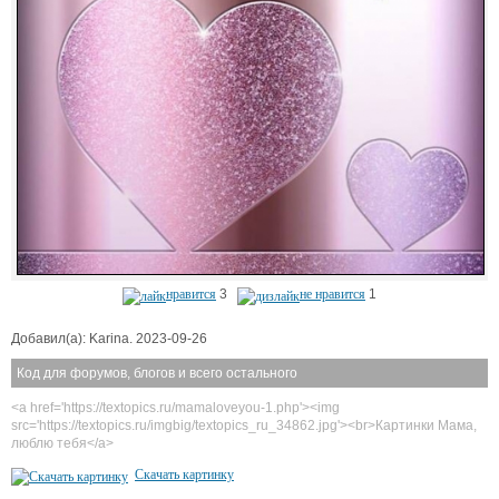
нравится
3
не нравится
1
Добавил(а): Karina. 2023-09-26
Код для форумов, блогов и всего остального
<a href='https://textopics.ru/mamaloveyou-1.php'><img
src='https://textopics.ru/imgbig/textopics_ru_34862.jpg'><br>Картинки Мама,
люблю тебя</a>
Скачать картинку