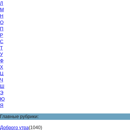
Л
М
Н
О
П
Р
С
Т
У
Ф
Х
Ц
Ч
Ш
Э
Ю
Я
Главные рубрики:
Доброго утра
(1040)