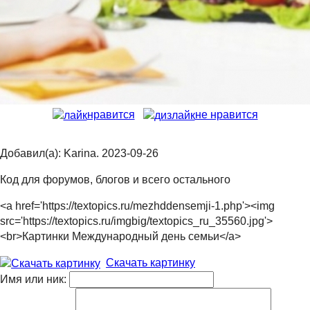
нравится
не нравится
Добавил(а): Karina. 2023-09-26
Код для форумов, блогов и всего остального
<a href='https://textopics.ru/mezhddensemji-1.php'><img
src='https://textopics.ru/imgbig/textopics_ru_35560.jpg'>
<br>Картинки Международный день семьи</a>
Скачать картинку
Имя или ник: