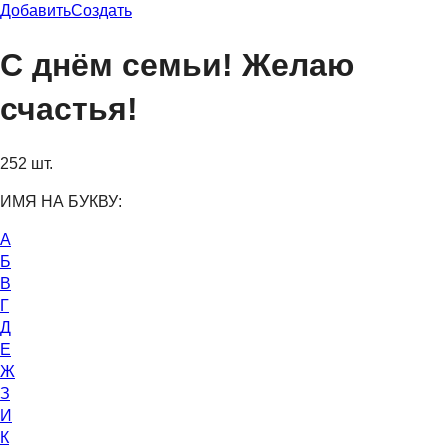
Добавить
Создать
С днём семьи! Желаю
счастья!
252 шт.
ИМЯ НА БУКВУ:
А
Б
В
Г
Д
Е
Ж
З
И
К