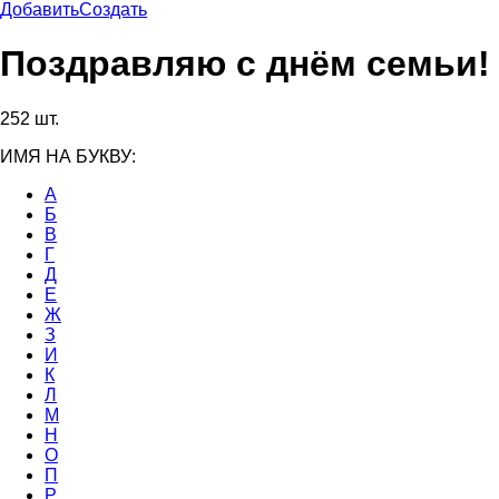
Добавить
Создать
Поздравляю с днём семьи!
252 шт.
ИМЯ НА БУКВУ:
А
Б
В
Г
Д
Е
Ж
З
И
К
Л
М
Н
О
П
Р