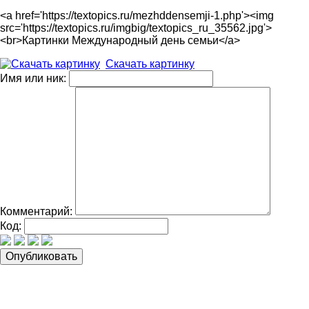
<a href='https://textopics.ru/mezhddensemji-1.php'><img
src='https://textopics.ru/imgbig/textopics_ru_35562.jpg'>
<br>Картинки Международный день семьи</a>
Скачать картинку
Имя или ник:
Комментарий:
Код: