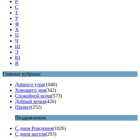
Р
С
Т
У
Ф
Х
Ц
Ч
Ш
Э
Ю
Я
Главные рубрики:
Доброго утра
(1040)
Хорошего дня
(342)
Спокойной ночи
(573)
Добрый вечер
(426)
Привет
(252)
Поздравления:
С днем Рождения
(1026)
С днем ангела
(293)