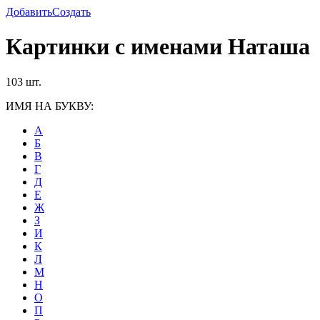
Добавить
Создать
Картинки с именами Наташа
103 шт.
ИМЯ НА БУКВУ:
А
Б
В
Г
Д
Е
Ж
З
И
К
Л
М
Н
О
П