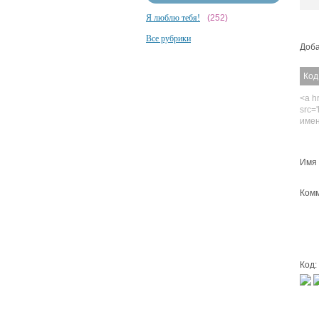
Я люблю тебя!
(252)
Все рубрики
Доба
Код
<a hr
src=
име
Имя 
Комм
Код: