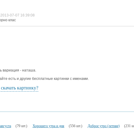
2013-07-07 16:39:08
орно клас
ь вариация - наташа.
айте есть и другие бесплатные картинки с именами.
 скачать картинку?
августа
(79 шт.)
Хорошего утра и дня
(556 шт.)
Доброе утро (летние)
(231 ш