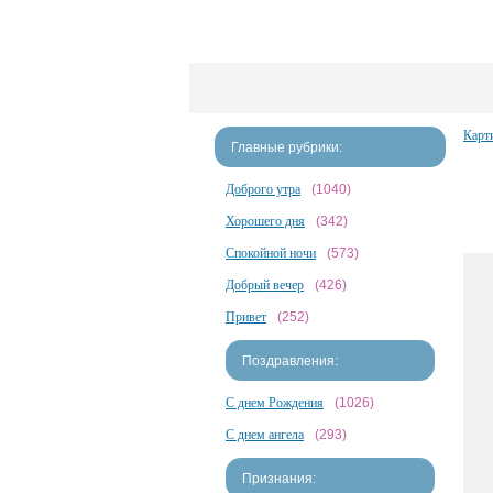
Карт
Главные рубрики:
Доброго утра
(1040)
Хорошего дня
(342)
Спокойной ночи
(573)
Добрый вечер
(426)
Привет
(252)
Поздравления:
С днем Рождения
(1026)
С днем ангела
(293)
Признания: