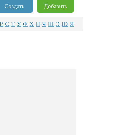
Создать
Добавить
Р
С
Т
У
Ф
Х
Ц
Ч
Ш
Э
Ю
Я