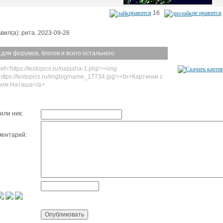
нравится
16
не нравится
вил(а): рита. 2023-09-26
 для форумов, блогов и всего остального
ef='https://textopics.ru/natasha-1.php'><img
'https://textopics.ru/imgbig/name_17734.jpg'><br>Картинки с
нем Наташа</a>
или ник:
ентарий: