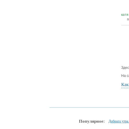
катя
г
Здес
На с
Как
Популярное:
Доброго утра 