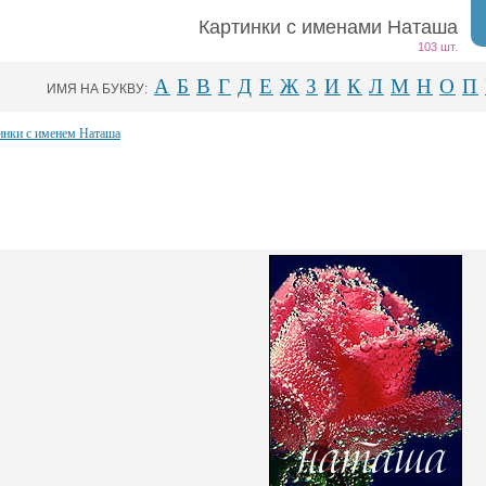
Картинки с именами Наташа
103 шт.
А
Б
В
Г
Д
Е
Ж
З
И
К
Л
М
Н
О
П
ИМЯ НА БУКВУ:
инки с именем Наташа