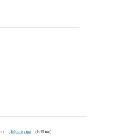
т.)
Доброго утра
(1040 шт.)