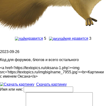
нравится
5
не нравится
3
2023-09-26
Код для форумов, блогов и всего остального
<a href='https://textopics.ru/oksana-1.php'><img
src='https://textopics.ru/imgbig/name_7955.jpg'><br>Картинки
с именем Оксана</a>
Скачать картинку
Имя или ник: