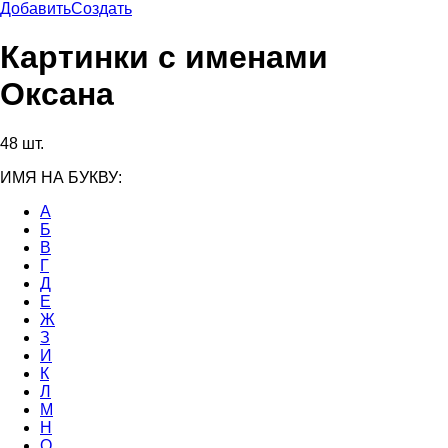
Добавить
Создать
Картинки с именами
Оксана
48 шт.
ИМЯ НА БУКВУ:
А
Б
В
Г
Д
Е
Ж
З
И
К
Л
М
Н
О