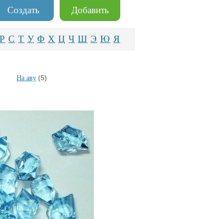
Создать
Добавить
Р
С
Т
У
Ф
Х
Ц
Ч
Ш
Э
Ю
Я
(5)
На аву