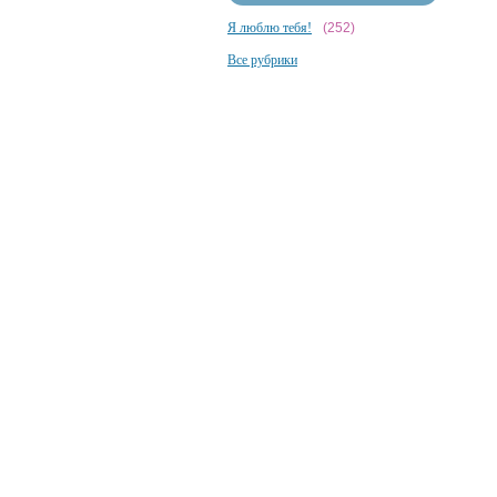
Я люблю тебя!
(252)
Все рубрики