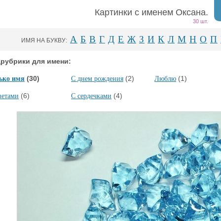
Картинки с именем Оксана.
30 шт.
А
Б
В
Г
Д
Е
Ж
З
И
К
Л
М
Н
О
П
ИМЯ НА БУКВУ:
рубрики для имени:
(30)
(2)
(1)
ько имя
С днем рождения
Люблю
(6)
(4)
ветами
С сердечками