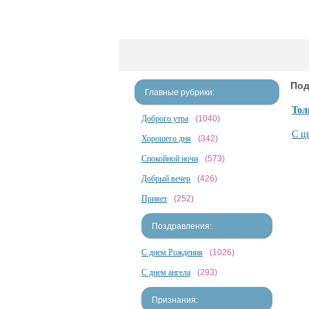
Под
Главные рубрики:
Тол
Доброго утра
(1040)
С ц
Хорошего дня
(342)
Спокойной ночи
(573)
Добрый вечер
(426)
Привет
(252)
Поздравления:
С днем Рождения
(1026)
С днем ангела
(293)
Признания: