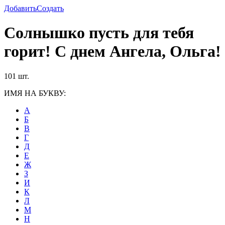
Добавить
Создать
Солнышко пусть для тебя
горит! С днем Ангела, Ольга!
101 шт.
ИМЯ НА БУКВУ:
А
Б
В
Г
Д
Е
Ж
З
И
К
Л
М
Н