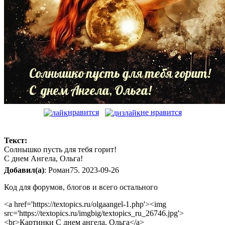
нравится
не нравится
Текст:
Солнышко пусть для тебя горит!
С днем Ангела, Ольга!
Добавил(а)
: Роман75. 2023-09-26
Код для форумов, блогов и всего остального
<a href='https://textopics.ru/olgaangel-1.php'><img
src='https://textopics.ru/imgbig/textopics_ru_26746.jpg'>
<br>Картинки С днем ангела, Ольга</a>