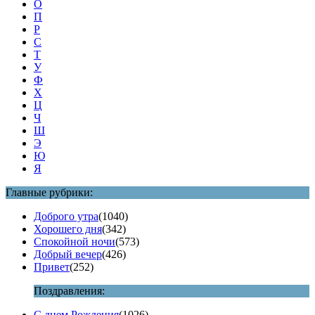
О
П
Р
С
Т
У
Ф
Х
Ц
Ч
Ш
Э
Ю
Я
Главные рубрики:
Доброго утра
(1040)
Хорошего дня
(342)
Спокойной ночи
(573)
Добрый вечер
(426)
Привет
(252)
Поздравления:
С днем Рождения
(1026)