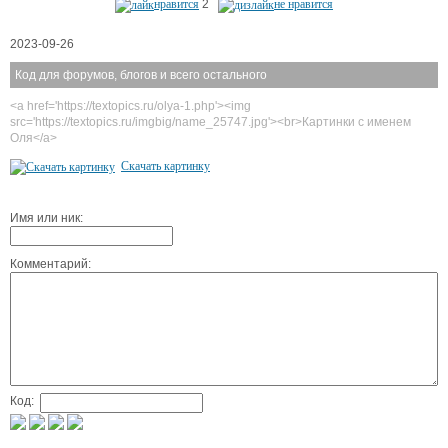
нравится
2
не нравится
2023-09-26
Код для форумов, блогов и всего остального
<a href='https://textopics.ru/olya-1.php'><img
src='https://textopics.ru/imgbig/name_25747.jpg'><br>Картинки с именем
Оля</a>
Скачать картинку
Имя или ник:
Комментарий:
Код: