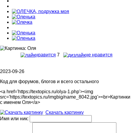
нравится
7
не нравится
2023-09-26
Код для форумов, блогов и всего остального
<a href='https://textopics.ru/olya-1.php'><img
src='https://textopics.ru/imgbig/name_8042.jpg'><br>Картинки
с именем Оля</a>
Скачать картинку
Имя или ник: