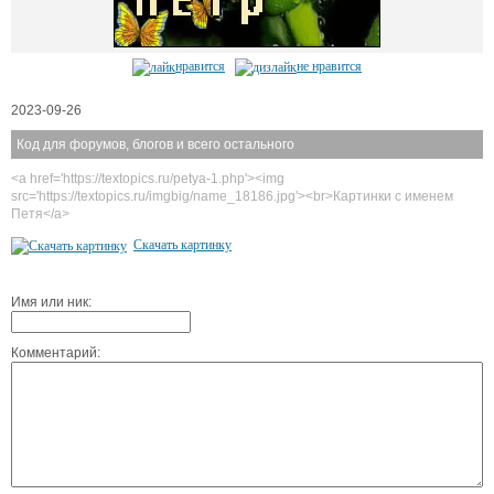
нравится
не нравится
2023-09-26
Код для форумов, блогов и всего остального
<a href='https://textopics.ru/petya-1.php'><img
src='https://textopics.ru/imgbig/name_18186.jpg'><br>Картинки с именем
Петя</a>
Скачать картинку
Имя или ник:
Комментарий: