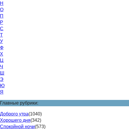
Н
О
П
Р
С
Т
У
Ф
Х
Ц
Ч
Ш
Э
Ю
Я
Главные рубрики:
Доброго утра
(1040)
Хорошего дня
(342)
Спокойной ночи
(573)