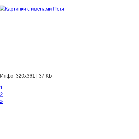
Инфо: 320х361 | 37 Kb
1
2
»