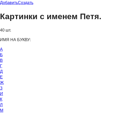
Добавить
Создать
Картинки с именем Петя.
40 шт.
ИМЯ НА БУКВУ:
А
Б
В
Г
Д
Е
Ж
З
И
К
Л
М