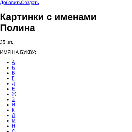
Добавить
Создать
Картинки с именами
Полина
35 шт.
ИМЯ НА БУКВУ:
А
Б
В
Г
Д
Е
Ж
З
И
К
Л
М
Н
О