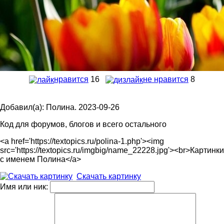
нравится
16
не нравится
8
Добавил(а): Полина. 2023-09-26
Код для форумов, блогов и всего остального
<a href='https://textopics.ru/polina-1.php'><img
src='https://textopics.ru/imgbig/name_22228.jpg'><br>Картинки
с именем Полина</a>
Скачать картинку
Имя или ник: