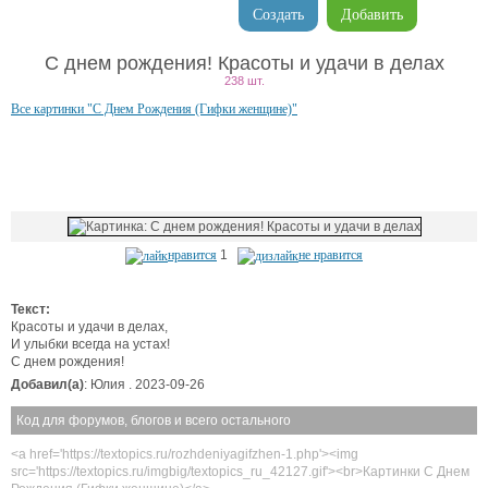
Создать
Добавить
С днем рождения! Красоты и удачи в делах
238 шт.
Все картинки "С Днем Рождения (Гифки женщине)"
нравится
1
не нравится
Текст:
Красоты и удачи в делах,
И улыбки всегда на устах!
С днем рождения!
Добавил(а)
: Юлия . 2023-09-26
Код для форумов, блогов и всего остального
<a href='https://textopics.ru/rozhdeniyagifzhen-1.php'><img
src='https://textopics.ru/imgbig/textopics_ru_42127.gif'><br>Картинки С Днем