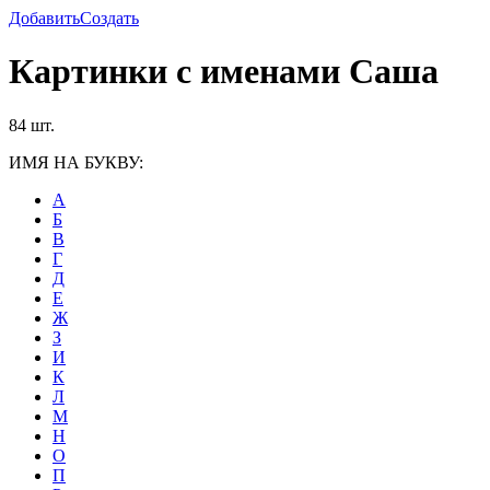
Добавить
Создать
Картинки с именами Саша
84 шт.
ИМЯ НА БУКВУ:
А
Б
В
Г
Д
Е
Ж
З
И
К
Л
М
Н
О
П