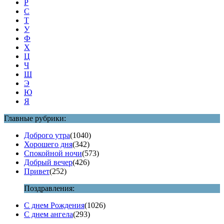
Р
С
Т
У
Ф
Х
Ц
Ч
Ш
Э
Ю
Я
Главные рубрики:
Доброго утра
(1040)
Хорошего дня
(342)
Спокойной ночи
(573)
Добрый вечер
(426)
Привет
(252)
Поздравления:
С днем Рождения
(1026)
С днем ангела
(293)