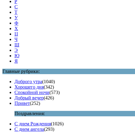
Р
С
Т
У
Ф
Х
Ц
Ч
Ш
Э
Ю
Я
Главные рубрики:
Доброго утра
(1040)
Хорошего дня
(342)
Спокойной ночи
(573)
Добрый вечер
(426)
Привет
(252)
Поздравления:
С днем Рождения
(1026)
С днем ангела
(293)