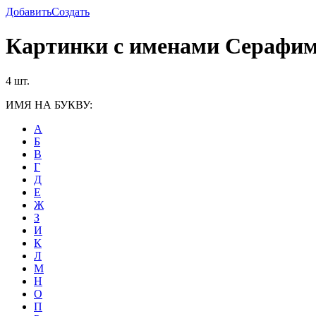
Добавить
Создать
Картинки с именами Серафи
4 шт.
ИМЯ НА БУКВУ:
А
Б
В
Г
Д
Е
Ж
З
И
К
Л
М
Н
О
П