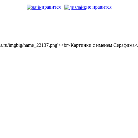
нравится
не нравится
extopics.ru/imgbig/name_22137.png'><br>Картинки с именем Серафима<