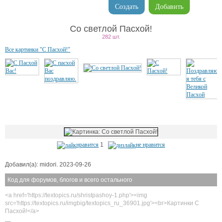
Создать
Добавить
Со светлой Пасхой!
282 шт.
Все картинки "С Пасхой!"
нравится
1
не нравится
Добавил(а): midori. 2023-09-26
Код для форумов, блогов и всего остального
<a href='https://textopics.ru/shristpashoy-1.php'><img
src='https://textopics.ru/imgbig/textopics_ru_36901.jpg'><br>Картинки С
Пасхой!</a>