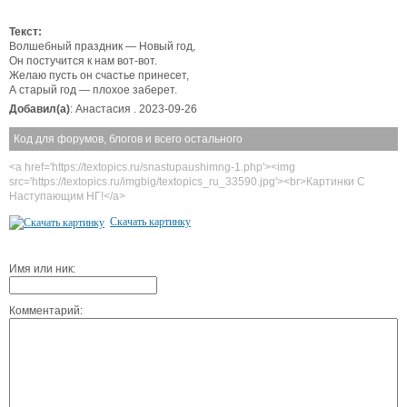
Текст:
Волшебный праздник — Новый год,
Он постучится к нам вот-вот.
Желаю пусть он счастье принесет,
А старый год — плохое заберет.
Добавил(а)
: Анастасия . 2023-09-26
Код для форумов, блогов и всего остального
<a href='https://textopics.ru/snastupaushimng-1.php'><img
src='https://textopics.ru/imgbig/textopics_ru_33590.jpg'><br>Картинки С
Наступающим НГ!</a>
Скачать картинку
Имя или ник:
Комментарий: