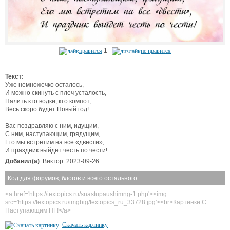
нравится
1
не нравится
Текст:
Уже немножечко осталось,
И можно скинуть с плеч усталость,
Налить кто водки, кто компот,
Весь скоро будет Новый год!
Вас поздравляю с ним, идущим,
С ним, наступающим, грядущим,
Его мы встретим на все «двести»,
И праздник выйдет честь по чести!
Добавил(а)
: Виктор. 2023-09-26
Код для форумов, блогов и всего остального
<a href='https://textopics.ru/snastupaushimng-1.php'><img
src='https://textopics.ru/imgbig/textopics_ru_33728.jpg'><br>Картинки С
Наступающим НГ!</a>
Скачать картинку