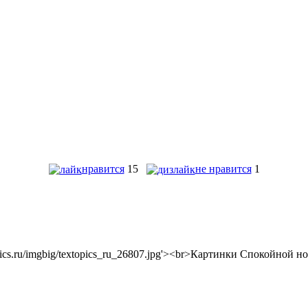
нравится
15
не нравится
1
textopics.ru/imgbig/textopics_ru_26807.jpg'><br>Картинки Спокойной н