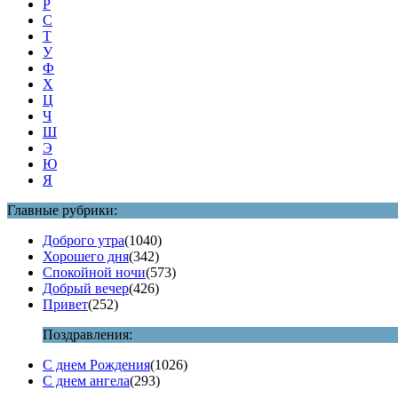
Р
С
Т
У
Ф
Х
Ц
Ч
Ш
Э
Ю
Я
Главные рубрики:
Доброго утра
(1040)
Хорошего дня
(342)
Спокойной ночи
(573)
Добрый вечер
(426)
Привет
(252)
Поздравления:
С днем Рождения
(1026)
С днем ангела
(293)