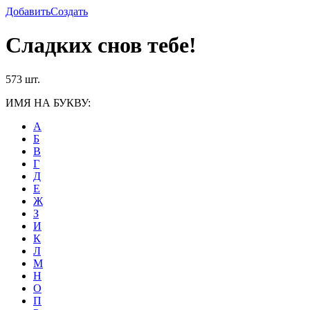
Добавить
Создать
Сладких снов тебе!
573 шт.
ИМЯ НА БУКВУ:
А
Б
В
Г
Д
Е
Ж
З
И
К
Л
М
Н
О
П