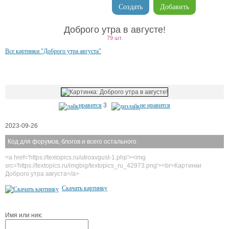
Создать
Добавить
Доброго утра в августе!
79 шт.
Все картинки "Доброго утра августа"
нравится
3
не нравится
2023-09-26
Код для форумов, блогов и всего остального
<a href='https://textopics.ru/utroavgust-1.php'><img
src='https://textopics.ru/imgbig/textopics_ru_42973.png'><br>Картинки
Доброго утра августа</a>
Скачать картинку
Имя или ник: