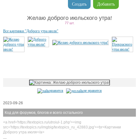
Создать
Добавить
Желаю доброго июльского утра!
77 шт.
Все картинки "Доброго утра июля"
нравится
не нравится
2023-09-26
Код для форумов, блогов и всего остального
<a href='https://textopics.ru/utroiul-1.php'><img
src='https://textopics.ru/imgbig/textopics_ru_42883.jpg'><br>Картинки
Доброго утра июля</a>