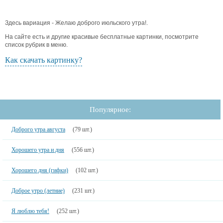
Здесь вариация - Желаю доброго июльского утра!.
На сайте есть и другие красивые бесплатные картинки, посмотрите
список рубрик в меню.
Как скачать картинку?
Популярное:
Доброго утра августа
(79 шт.)
Хорошего утра и дня
(556 шт.)
Хорошего дня (гифки)
(102 шт.)
Доброе утро (летние)
(231 шт.)
Я люблю тебя!
(252 шт.)