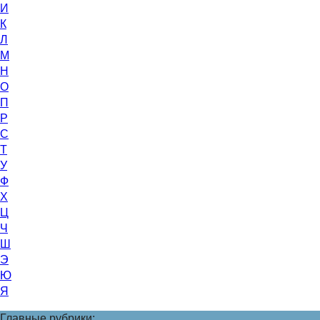
И
К
Л
М
Н
О
П
Р
С
Т
У
Ф
Х
Ц
Ч
Ш
Э
Ю
Я
Главные рубрики: