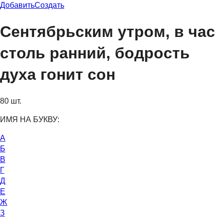
Добавить
Создать
Сентябрьским утром, в час
столь ранний, бодрость
духа гонит сон
80 шт.
ИМЯ НА БУКВУ:
А
Б
В
Г
Д
Е
Ж
З