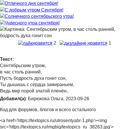
нравится
2
не нравится
1
Текст:
Сентябрьским утром,
в час столь ранний,
Пусть бодрость духа гонит сон,
Ты дышишь с сердца замираньем,
Ведь мир порой златой пленён..
Добавил(а)
: Бирюкова Ольга. 2023-09-26
Код для форумов, блогов и всего остального
<a href='https://textopics.ru/utrosentyabr-1.php'><img
src='https://textopics.ru/imgbig/textopics_ru_38263.jpg'>