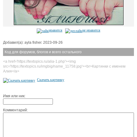
нравится
не нравится
Добавил(а): ayla fisher. 2023-09-26
Код для форумов, блогов и всего остального
<a href='https://textopics.ru/alia-1.php'><img
src='https://textopics.ru/imgbig/name_11758.jpg'><br>Картинки с именем
Алия</a>
Скачать картинку
Имя или ник:
Комментарий: