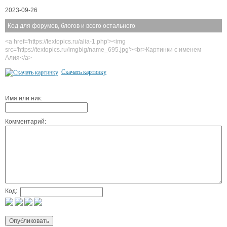
2023-09-26
Код для форумов, блогов и всего остального
<a href='https://textopics.ru/alia-1.php'><img
src='https://textopics.ru/imgbig/name_695.jpg'><br>Картинки с именем
Алия</a>
Скачать картинку
Имя или ник:
Комментарий:
Код: