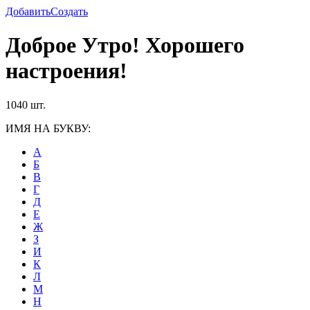
Добавить
Создать
Доброе Утро! Хорошего
настроения!
1040 шт.
ИМЯ НА БУКВУ:
А
Б
В
Г
Д
Е
Ж
З
И
К
Л
М
Н