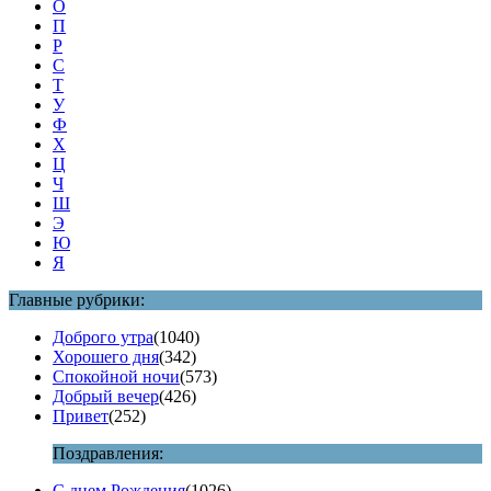
О
П
Р
С
Т
У
Ф
Х
Ц
Ч
Ш
Э
Ю
Я
Главные рубрики:
Доброго утра
(1040)
Хорошего дня
(342)
Спокойной ночи
(573)
Добрый вечер
(426)
Привет
(252)
Поздравления:
С днем Рождения
(1026)