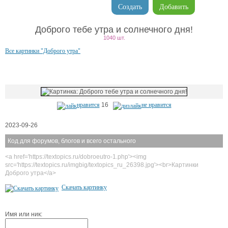
Создать
Добавить
Доброго тебе утра и солнечного дня!
1040 шт.
Все картинки "Доброго утра"
нравится
16
не нравится
2023-09-26
Код для форумов, блогов и всего остального
<a href='https://textopics.ru/dobroeutro-1.php'><img
src='https://textopics.ru/imgbig/textopics_ru_26398.jpg'><br>Картинки
Доброго утра</a>
Скачать картинку
Имя или ник: