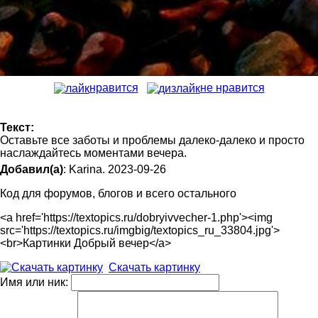
нравится
не нравится
Текст:
Оставьте все заботы и проблемы далеко-далеко и просто
наслаждайтесь моментами вечера.
Добавил(а)
: Karina. 2023-09-26
Код для форумов, блогов и всего остального
<a href='https://textopics.ru/dobryivvecher-1.php'><img
src='https://textopics.ru/imgbig/textopics_ru_33804.jpg'>
<br>Картинки Добрый вечер</a>
Скачать картинку
Имя или ник: