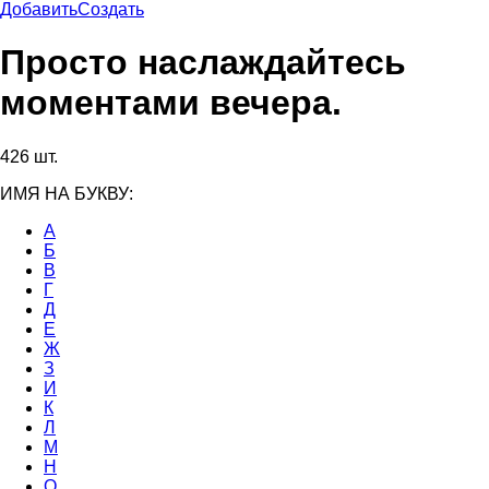
Добавить
Создать
Просто наслаждайтесь
моментами вечера.
426 шт.
ИМЯ НА БУКВУ:
А
Б
В
Г
Д
Е
Ж
З
И
К
Л
М
Н
О