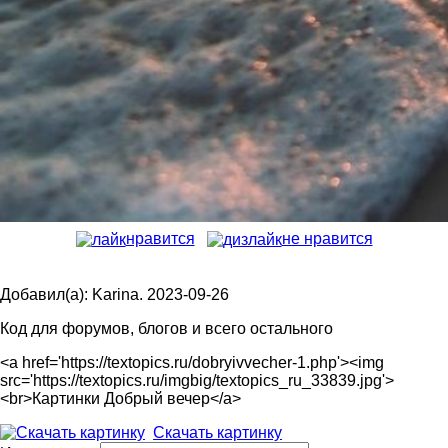
нравится
не нравится
Добавил(а): Karina. 2023-09-26
Код для форумов, блогов и всего остального
<a href='https://textopics.ru/dobryivvecher-1.php'><img
src='https://textopics.ru/imgbig/textopics_ru_33839.jpg'>
<br>Картинки Добрый вечер</a>
Скачать картинку