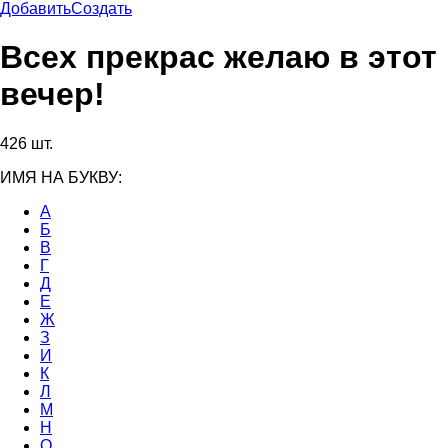
Добавить
Создать
Всех прекрас желаю в этот
вечер!
426 шт.
ИМЯ НА БУКВУ:
А
Б
В
Г
Д
Е
Ж
З
И
К
Л
М
Н
О