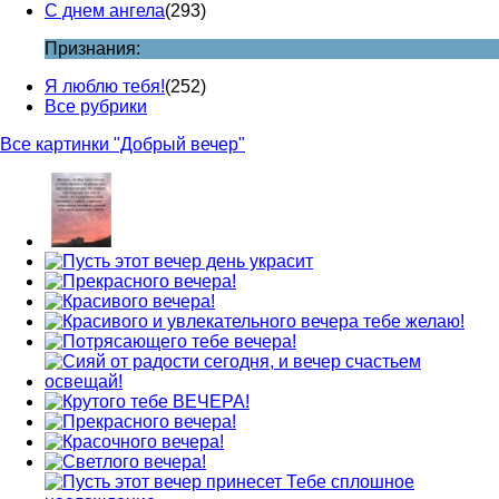
С днем ангела
(293)
Признания:
Я люблю тебя!
(252)
Все рубрики
Все картинки "Добрый вечер"