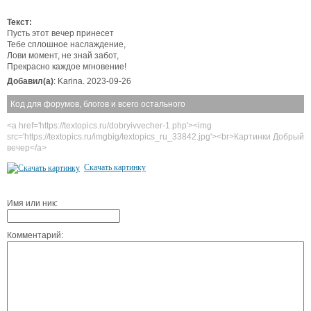
Текст:
Пусть этот вечер принесет
Тебе сплошное наслаждение,
Лови момент, не знай забот,
Прекрасно каждое мгновение!
Добавил(а)
: Karina. 2023-09-26
Код для форумов, блогов и всего остального
<a href='https://textopics.ru/dobryivvecher-1.php'><img
src='https://textopics.ru/imgbig/textopics_ru_33842.jpg'><br>Картинки Добрый
вечер</a>
Скачать картинку
Имя или ник:
Комментарий: