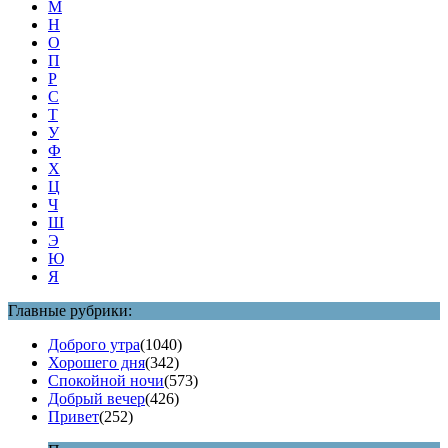
М
Н
О
П
Р
С
Т
У
Ф
Х
Ц
Ч
Ш
Э
Ю
Я
Главные рубрики:
Доброго утра
(1040)
Хорошего дня
(342)
Спокойной ночи
(573)
Добрый вечер
(426)
Привет
(252)