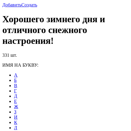
Добавить
Создать
Хорошего зимнего дня и
отличного снежного
настроения!
331 шт.
ИМЯ НА БУКВУ:
А
Б
В
Г
Д
Е
Ж
З
И
К
Л