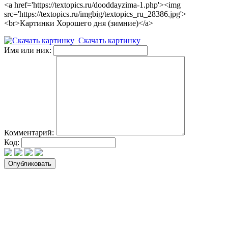
<a href='https://textopics.ru/dooddayzima-1.php'><img
src='https://textopics.ru/imgbig/textopics_ru_28386.jpg'>
<br>Картинки Хорошего дня (зимние)</a>
Скачать картинку
Имя или ник:
Комментарий:
Код: