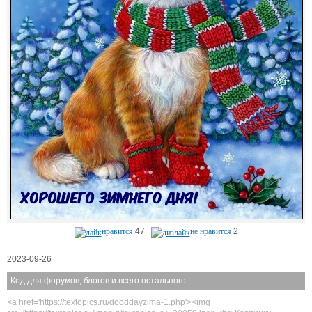
нравится
47
не нравится
2
2023-09-26
Код для форумов, блогов и всего остального
<a href='https://textopics.ru/dooddayzima-1.php'><img