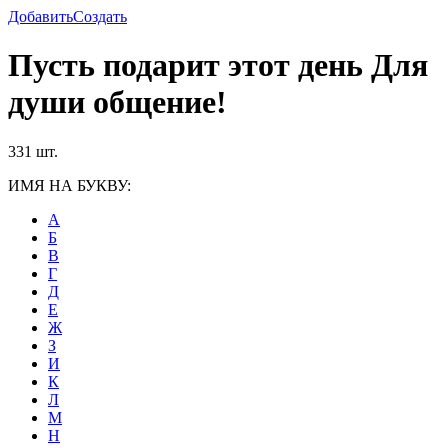
Добавить
Создать
Пусть подарит этот день Для
души общение!
331 шт.
ИМЯ НА БУКВУ:
А
Б
В
Г
Д
Е
Ж
З
И
К
Л
М
Н