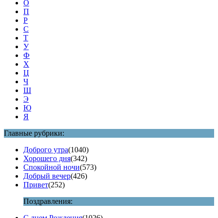
О
П
Р
С
Т
У
Ф
Х
Ц
Ч
Ш
Э
Ю
Я
Главные рубрики:
Доброго утра
(1040)
Хорошего дня
(342)
Спокойной ночи
(573)
Добрый вечер
(426)
Привет
(252)
Поздравления:
С днем Рождения
(1026)