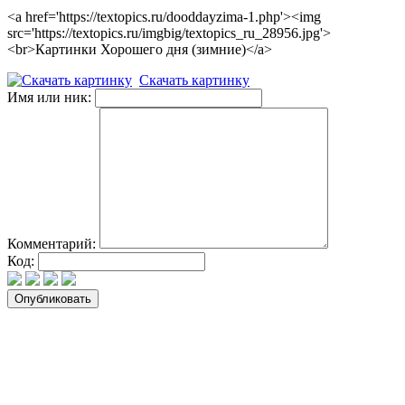
<a href='https://textopics.ru/dooddayzima-1.php'><img
src='https://textopics.ru/imgbig/textopics_ru_28956.jpg'>
<br>Картинки Хорошего дня (зимние)</a>
Скачать картинку
Имя или ник:
Комментарий:
Код: