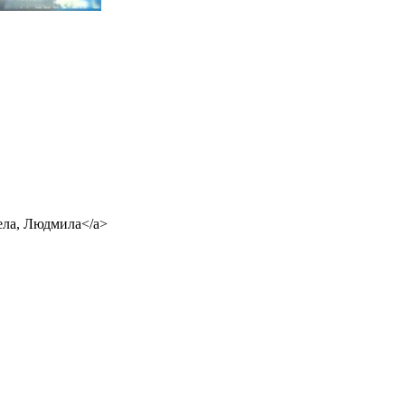
нгела, Людмила</a>