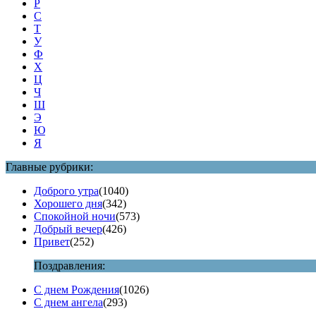
Р
С
Т
У
Ф
Х
Ц
Ч
Ш
Э
Ю
Я
Главные рубрики:
Доброго утра
(1040)
Хорошего дня
(342)
Спокойной ночи
(573)
Добрый вечер
(426)
Привет
(252)
Поздравления:
С днем Рождения
(1026)
С днем ангела
(293)