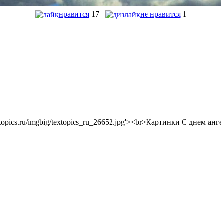
нравится
17
не нравится
1
://textopics.ru/imgbig/textopics_ru_26652.jpg'><br>Картинки С днем а