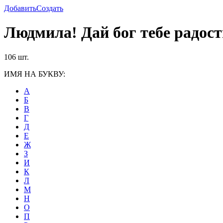
Добавить
Создать
Людмила! Дай бог тебе радост
106 шт.
ИМЯ НА БУКВУ:
А
Б
В
Г
Д
Е
Ж
З
И
К
Л
М
Н
О
П