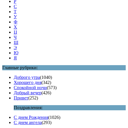
Р
С
Т
У
Ф
Х
Ц
Ч
Ш
Э
Ю
Я
Главные рубрики:
Доброго утра
(1040)
Хорошего дня
(342)
Спокойной ночи
(573)
Добрый вечер
(426)
Привет
(252)
Поздравления:
С днем Рождения
(1026)
С днем ангела
(293)