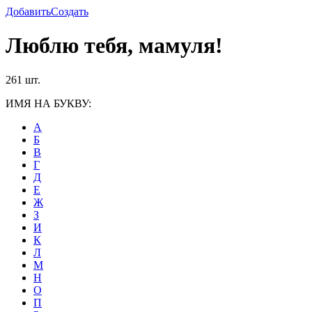
Добавить
Создать
Люблю тебя, мамуля!
261 шт.
ИМЯ НА БУКВУ:
А
Б
В
Г
Д
Е
Ж
З
И
К
Л
М
Н
О
П