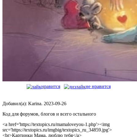
нравится
не нравится
Добавил(а): Karina. 2023-09-26
Код для форумов, блогов и всего остального
<a href='https://textopics.ru/mamaloveyou-1.php'><img
src='https://textopics.ru/imgbig/textopics_ru_34859.jpg'>
<br>Картинки Мама, люблю тебя</a>