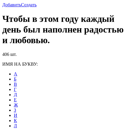
Добавить
Создать
Чтобы в этом году каждый
день был наполнен радостью
и любовью.
406 шт.
ИМЯ НА БУКВУ:
А
Б
В
Г
Д
Е
Ж
З
И
К
Л