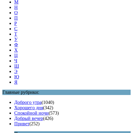
М
Н
О
П
Р
С
Т
У
Ф
Х
Ц
Ч
Ш
Э
Ю
Я
Главные рубрики:
Доброго утра
(1040)
Хорошего дня
(342)
Спокойной ночи
(573)
Добрый вечер
(426)
Привет
(252)