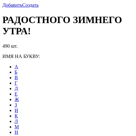
Добавить
Создать
РАДОСТНОГО ЗИМНЕГО
УТРА!
490 шт.
ИМЯ НА БУКВУ:
А
Б
В
Г
Д
Е
Ж
З
И
К
Л
М
Н