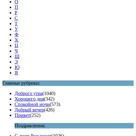
О
П
Р
С
Т
У
Ф
Х
Ц
Ч
Ш
Э
Ю
Я
Главные рубрики:
Доброго утра
(1040)
Хорошего дня
(342)
Спокойной ночи
(573)
Добрый вечер
(426)
Привет
(252)
Поздравления:
С днем Рождения
(1026)