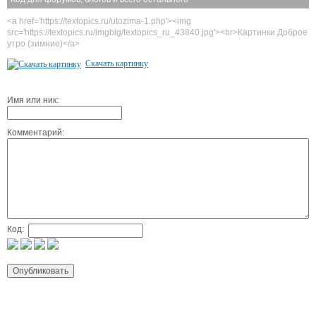
<a href='https://textopics.ru/utozima-1.php'><img
src='https://textopics.ru/imgbig/textopics_ru_43840.jpg'><br>Картинки Доброе
утро (зимние)</a>
Скачать картинку
Имя или ник:
Комментарий:
Код: