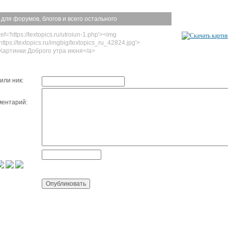
 для форумов, блогов и всего остального
ef='https://textopics.ru/utroiun-1.php'><img
https://textopics.ru/imgbig/textopics_ru_42824.jpg'>
Картинки Доброго утра июня</a>
или ник:
ентарий: