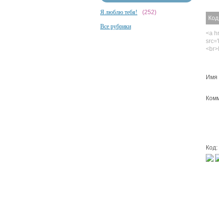
Я люблю тебя!
(252)
Код
Все рубрики
<a hr
src='
<br>
Имя 
Комм
Код: