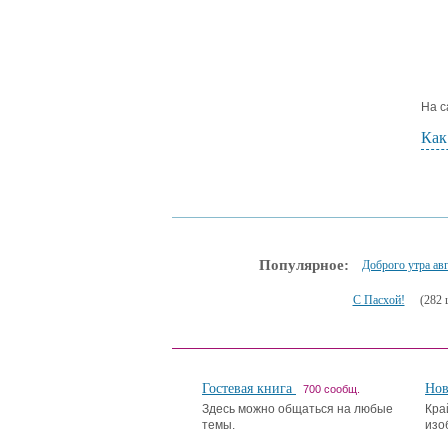
На с
Как
Популярное:
Доброго утра авг
С Пасхой!
(282 
Гостевая книга
Но
700 сообщ.
Здесь можно общаться на любые
Кра
темы.
изо