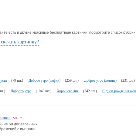
айте есть и другие красивые бесплатные картинки, посмотрите список рубрик
 скачать картинку?
уста
(79 шт.)
Доброе утро (гифки)
(259 шт.)
Доброе утро (летние)
(231 шт.)
шт.)
Доброго утра
(1040 шт.)
Хорошего дня
(342 шт.)
С днем рождения же
винки
50 шт.
йние 50 добавленных
бражений с именами.