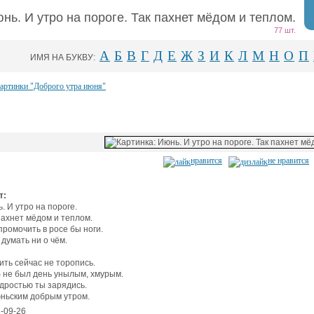
нь. И утро на пороге. Так пахнет мёдом и теплом.
77 шт.
А
Б
В
Г
Д
Е
Ж
З
И
К
Л
М
Н
О
П
ИМЯ НА БУКВУ:
картинки "Доброго утра июня"
нравится
не нравится
т:
. И утро на пороге.
пахнет мёдом и теплом.
промочить в росе бы ноги.
 думать ни о чём.
ить сейчас не торопись.
 не был день унылым, хмурым.
дростью ты зарядись.
ньским добрым утром.
-09-26