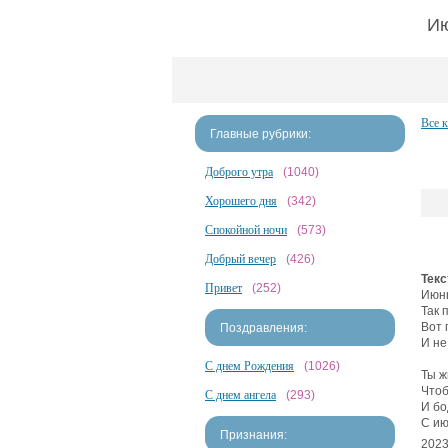
Ию
Все 
Главные рубрики:
Доброго утра
(1040)
Хорошего дня
(342)
Спокойной ночи
(573)
Добрый вечер
(426)
Текс
Привет
(252)
Июнь
Так 
Вот 
Поздравления:
И не
С днем Рождения
(1026)
Ты ж
Чтоб
С днем ангела
(293)
И бо
С ию
Признания:
2023