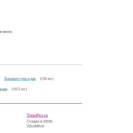
 в меню.
Хорошего утра и дня
(556 шт.)
нщине
(1052 шт.)
TextoPics.ru
Создан в 2009г,
VZcoMKch