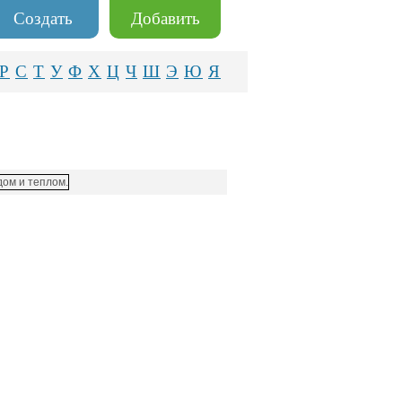
Создать
Добавить
Р
С
Т
У
Ф
Х
Ц
Ч
Ш
Э
Ю
Я