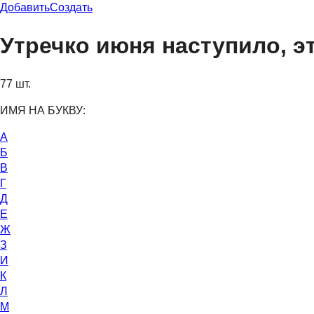
Добавить
Создать
Утречко июня наступило, э
77 шт.
ИМЯ НА БУКВУ:
А
Б
В
Г
Д
Е
Ж
З
И
К
Л
М