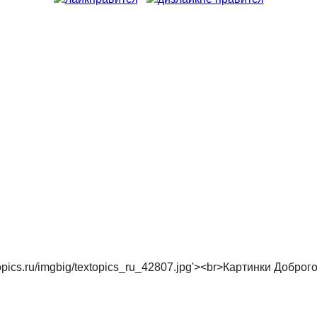
/textopics.ru/imgbig/textopics_ru_42807.jpg'><br>Картинки Добро