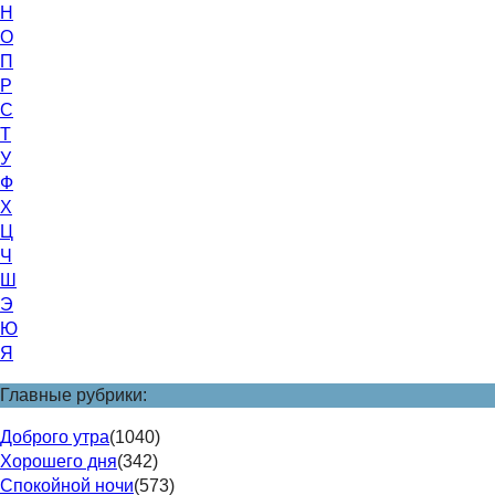
Н
О
П
Р
С
Т
У
Ф
Х
Ц
Ч
Ш
Э
Ю
Я
Главные рубрики:
Доброго утра
(1040)
Хорошего дня
(342)
Спокойной ночи
(573)