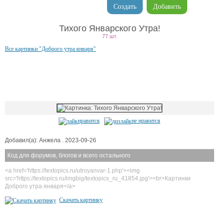
Создать
Добавить
Тихого Январского Утра!
77 шт.
Все картинки "Доброго утра января"
нравится
не нравится
Добавил(а): Анжела . 2023-09-26
Код для форумов, блогов и всего остального
<a href='https://textopics.ru/utroyanvar-1.php'><img
src='https://textopics.ru/imgbig/textopics_ru_41854.jpg'><br>Картинки
Доброго утра января</a>
Скачать картинку