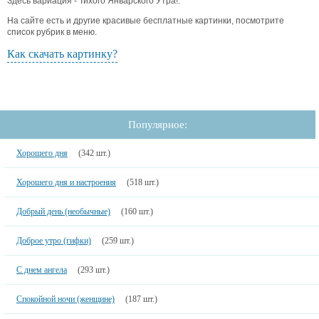
Здесь вариация - Тихого Январского Утра!.
На сайте есть и другие красивые бесплатные картинки, посмотрите
список рубрик в меню.
Как скачать картинку?
Популярное:
Хорошего дня
(342 шт.)
Хорошего дня и настроения
(518 шт.)
Добрый день (необычные)
(160 шт.)
Доброе утро (гифки)
(259 шт.)
С днем ангела
(293 шт.)
Спокойной ночи (женщине)
(187 шт.)