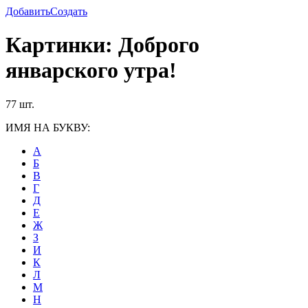
Добавить
Создать
Картинки: Доброго
январского утра!
77 шт.
ИМЯ НА БУКВУ:
А
Б
В
Г
Д
Е
Ж
З
И
К
Л
М
Н