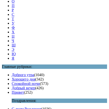
О
П
Р
С
Т
У
Ф
Х
Ц
Ч
Ш
Э
Ю
Я
Главные рубрики:
Доброго утра
(1040)
Хорошего дня
(342)
Спокойной ночи
(573)
Добрый вечер
(426)
Привет
(252)
Поздравления:
С днем Рождения
(1026)