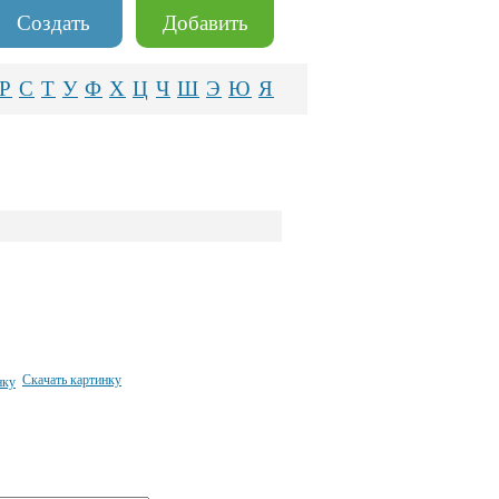
Создать
Добавить
Р
С
Т
У
Ф
Х
Ц
Ч
Ш
Э
Ю
Я
Скачать картинку