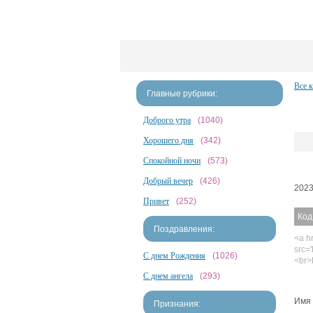
Все 
Главные рубрики:
Доброго утра
(1040)
Хорошего дня
(342)
Спокойной ночи
(573)
Добрый вечер
(426)
2023
Привет
(252)
Код
Поздравления:
<a hr
src='
С днем Рождения
(1026)
<br>
С днем ангела
(293)
Имя 
Признания: