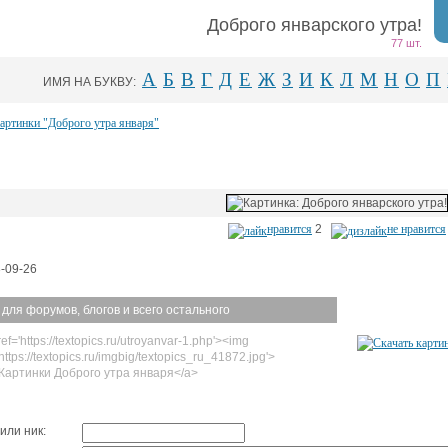
Доброго январского утра!
77 шт.
А
Б
В
Г
Д
Е
Ж
З
И
К
Л
М
Н
О
П
ИМЯ НА БУКВУ:
картинки "Доброго утра января"
нравится
2
не нравится
-09-26
 для форумов, блогов и всего остального
ef='https://textopics.ru/utroyanvar-1.php'><img
https://textopics.ru/imgbig/textopics_ru_41872.jpg'>
Картинки Доброго утра января</a>
или ник: