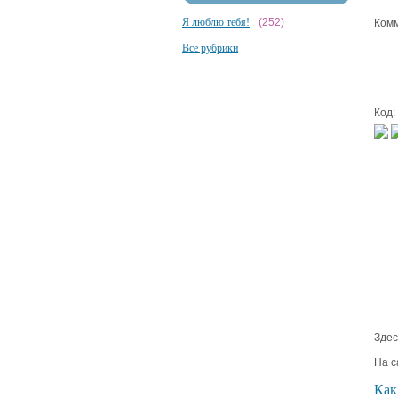
Я люблю тебя!
(252)
Комм
Все рубрики
Код:
Здес
На с
Как