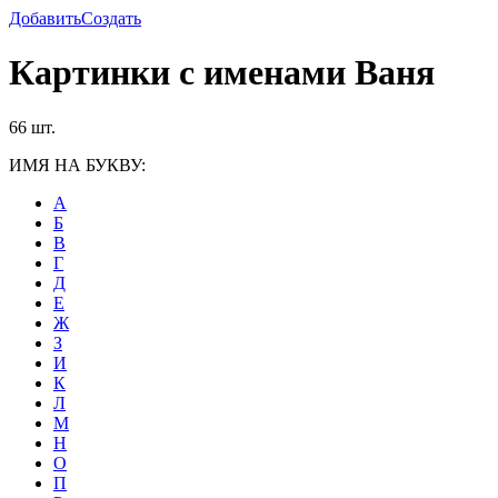
Добавить
Создать
Картинки с именами Ваня
66 шт.
ИМЯ НА БУКВУ:
А
Б
В
Г
Д
Е
Ж
З
И
К
Л
М
Н
О
П