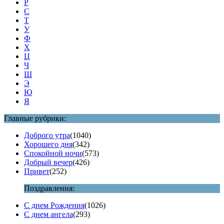
Р
С
Т
У
Ф
Х
Ц
Ч
Ш
Э
Ю
Я
Главные рубрики:
Доброго утра
(1040)
Хорошего дня
(342)
Спокойной ночи
(573)
Добрый вечер
(426)
Привет
(252)
Поздравления:
С днем Рождения
(1026)
С днем ангела
(293)