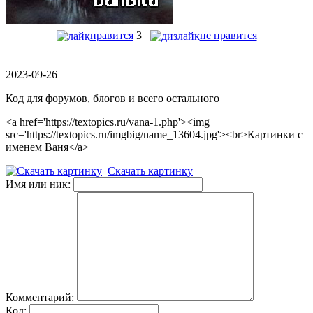
нравится
3
не нравится
2023-09-26
Код для форумов, блогов и всего остального
<a href='https://textopics.ru/vana-1.php'><img
src='https://textopics.ru/imgbig/name_13604.jpg'><br>Картинки с
именем Ваня</a>
Скачать картинку
Имя или ник:
Комментарий:
Код: