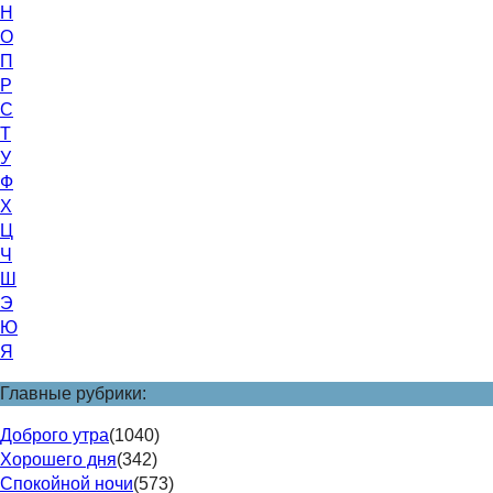
Н
О
П
Р
С
Т
У
Ф
Х
Ц
Ч
Ш
Э
Ю
Я
Главные рубрики:
Доброго утра
(1040)
Хорошего дня
(342)
Спокойной ночи
(573)