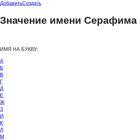
Добавить
Создать
Значение имени Серафима
ИМЯ НА БУКВУ:
А
Б
В
Г
Д
Е
Ж
З
И
К
Л
М